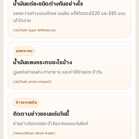
น้ำมันแต่ละชนิดต่างกันอย่างไร
แยกความต่างของดีเซล เบนซิน แก๊สโซฮอล์ E20 และ E85 แบบ
เข้าใจง่าย
/oil/fuel-type-difference/
ผลกระทบ
น้ำมันแพงกระทบอะไรบ้าง
ดูผลต่อค่าขนส่ง ค่าอาหาร และค่าใช้จ่ายประจำวัน
/oil/fuel-price-impact/
ข่าวขอนแก่น
ติดตามข่าวขอนแก่นวันนี้
อ่านข่าวอัปเดตประจำวันจากขอนแก่นลิงก์
/news/khao-khon-kaen/