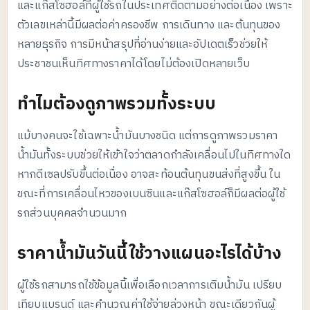
และแก๊สโซฮอล์ที่ผู้ใช้รถในประเทศติดตามอย่างต่อเนื่อง เพราะ
ตัวเลขเหล่านี้มีผลต่อค่าครองชีพ การเดินทาง และต้นทุนของ
หลายธุรกิจ การมีหน้าสรุปที่อ่านง่ายและอัปเดตเร็วช่วยให้
ประชาชนเห็นทิศทางราคาได้โดยไม่ต้องเปิดหลายเว็บ
ทำไมต้องดูภาพรวมทั้งระบบ
แม้บางคนจะใช้เฉพาะน้ำมันบางชนิด แต่การดูภาพรวมราคา
น้ำมันทั้งระบบช่วยให้เข้าใจว่าตลาดกำลังเคลื่อนไปในทิศทางใด
หากดีเซลปรับขึ้นต่อเนื่อง อาจสะท้อนต้นทุนขนส่งที่สูงขึ้น ใน
ขณะที่การเคลื่อนไหวของเบนซินและแก๊สโซฮอล์ก็มีผลต่อผู้ใช้
รถส่วนบุคคลจำนวนมาก
ราคาน้ำมันวันนี้ใช้วางแผนอะไรได้บ้าง
ผู้ใช้รถสามารถใช้ข้อมูลนี้เพื่อเลือกเวลาการเติมน้ำมัน เปรียบ
เทียบแบรนด์ และคำนวณค่าใช้จ่ายล่วงหน้า ขณะเดียวกันผู้