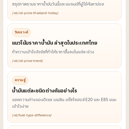
สรุปภาพรวมราคาน้ำมันวันนี้และแบรนด์ที่ผู้ใช้ค้นหาบ่อย
/oil/oil-price-thailand-today/
วิเคราะห์
แนวโน้มราคาน้ำมัน ล่าสุดในประเทศไทย
ทำความเข้าใจปัจจัยที่ทำให้ราคาขึ้นลงในแต่ละช่วง
/oil/oil-price-trend/
ความรู้
น้ำมันแต่ละชนิดต่างกันอย่างไร
แยกความต่างของดีเซล เบนซิน แก๊สโซฮอล์ E20 และ E85 แบบ
เข้าใจง่าย
/oil/fuel-type-difference/