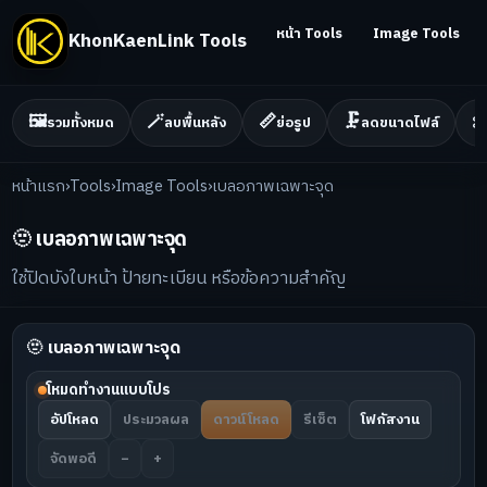
หน้า Tools
Image Tools
KhonKaenLink Tools
🖼️
🪄
📏
🗜️
✂
รวมทั้งหมด
ลบพื้นหลัง
ย่อรูป
ลดขนาดไฟล์
หน้าแรก
›
Tools
›
Image Tools
›
เบลอภาพเฉพาะจุด
🫥 เบลอภาพเฉพาะจุด
ใช้ปิดบังใบหน้า ป้ายทะเบียน หรือข้อความสำคัญ
🫥 เบลอภาพเฉพาะจุด
โหมดทำงานแบบโปร
อัปโหลด
ประมวลผล
ดาวน์โหลด
รีเซ็ต
โฟกัสงาน
จัดพอดี
−
+