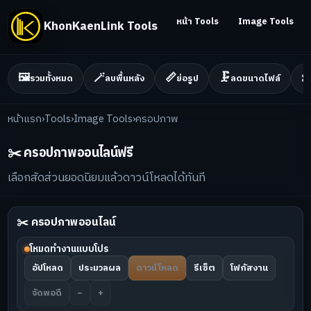
หน้า Tools
Image Tools
KhonKaenLink Tools
🖼️
🪄
📏
🗜️
✂
รวมทั้งหมด
ลบพื้นหลัง
ย่อรูป
ลดขนาดไฟล์
หน้าแรก
›
Tools
›
Image Tools
›
ครอปภาพ
✂️ ครอปภาพออนไลน์ฟรี
เลือกสัดส่วนยอดนิยมแล้วดาวน์โหลดได้ทันที
✂️ ครอปภาพออนไลน์
โหมดทำงานแบบโปร
อัปโหลด
ประมวลผล
ดาวน์โหลด
รีเซ็ต
โฟกัสงาน
จัดพอดี
−
+