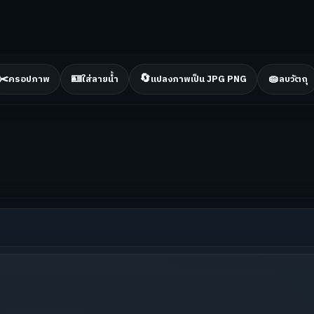
✂️
🪪
🔄
🧽
ครอปภาพ
ใส่ลายน้ำ
แปลงภาพเป็น JPG PNG
ลบวัตถุ