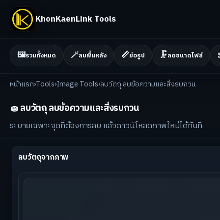
KhonKaenLink Tools
🖼️
🪄
📏
🗜️
รวมทั้งหมด
ลบพื้นหลัง
ย่อรูป
ลดขนาดไฟล์
หน้าแรก
›
Tools
›
Image Tools
›
ลบวัตถุ ลบข้อความและสิ่งรบกวน
🧽 ลบวัตถุ ลบข้อความและสิ่งรบกวน
ระบายเฉพาะจุดที่ต้องการลบ แล้วดาวน์โหลดภาพใหม่ได้ทันที
ลบวัตถุจากภาพ